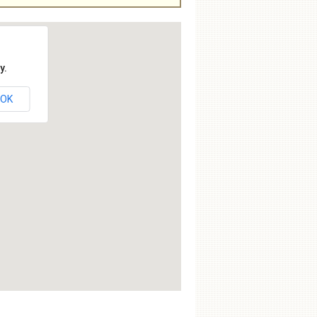
y.
OK