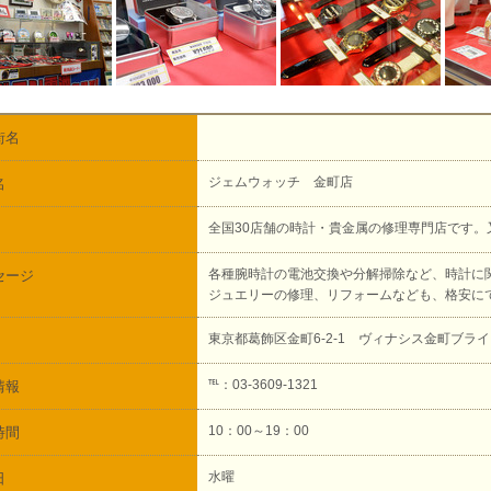
街名
ジェムウォッチ 金町店
名
全国30店舗の時計・貴金属の修理専門店です
各種腕時計の電池交換や分解掃除など、時計に
セージ
ジュエリーの修理、リフォームなども、格安に
東京都葛飾区金町6-2-1 ヴィナシス金町ブライ
℡：03-3609-1321
情報
10：00～19：00
時間
水曜
日