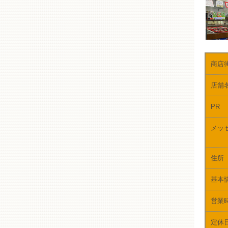
商店
店舗
PR
メッ
住所
基本
営業
定休